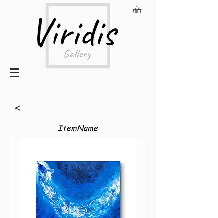
<
ItemName