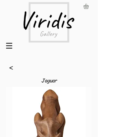
<
Jaguar