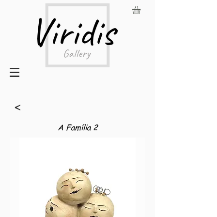
<
A Família 2