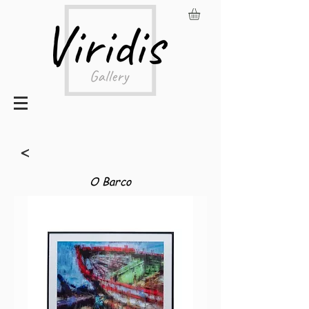
<
O Barco