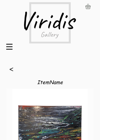
<
ItemName