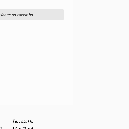
cionar ao carrinho
Terracotta
):
30 x 12 x 8