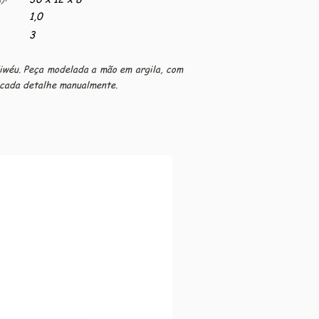
1,0
3
iwéu. Peça modelada a mão em argila, com
m cada detalhe manualmente.