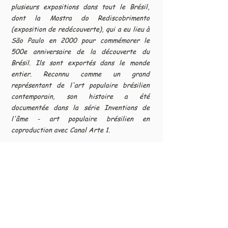
plusieurs expositions dans tout le Brésil,
dont la Mostra do Rediscobrimento
(exposition de redécouverte), qui a eu lieu à
São Paulo en 2000 pour commémorer le
500e anniversaire de la découverte du
Brésil. Ils sont exportés dans le monde
entier. Reconnu comme un grand
représentant de l'art populaire brésilien
contemporain, son histoire a été
documentée dans la série Inventions de
l'âme - art populaire brésilien en
coproduction avec Canal Arte 1.
Ex-vote-the vow made est un don que
donnent les croyants au saints pour le
renouvellement ou la valorisation d'une
promesse. stimule la pensée religieuse,
travail représente un changement.
Sculpté rustiquement dans une pièce en
bois, presque tribal, finition impeccable et