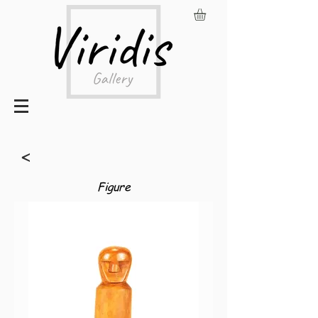
<
Figure