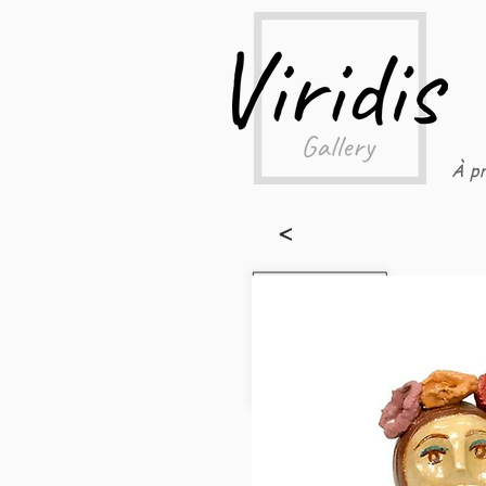
À pr
<