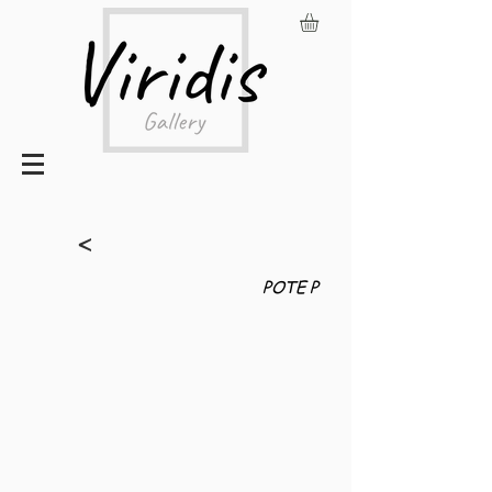
<
POTE P