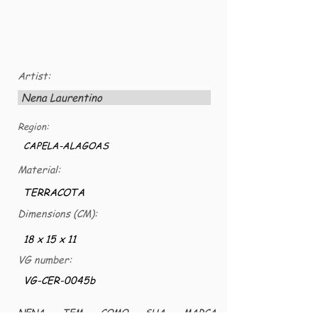
Artist:
Nena Laurentino
Region:
CAPELA-ALAGOAS
Material:
TERRACOTA
Dimensions (CM):
18 x 15 x 11
VG number:
VG-CER-0045b
NENA TEM COMO SUA MARCA