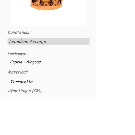
Kunstenaar:
Leonilson Arcanjo
Herkomst:
Capela - Alagoas
Materiaal:
Terracotta
Afmetingen (CM):
23 x 27 x 17
VG nummer:
VG-CER-0047a
Belíssima escultura em barro cozido na cor