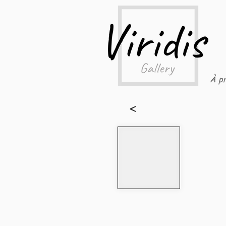
À pr
<