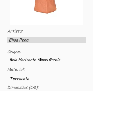
Artista:
Elisa Pena
Origem:
Belo Horizonte-Minas Gerais
Material:
Terracota
Dimensões (CM):
32 x 17 x 24
Número VG:
VG-CER-0092