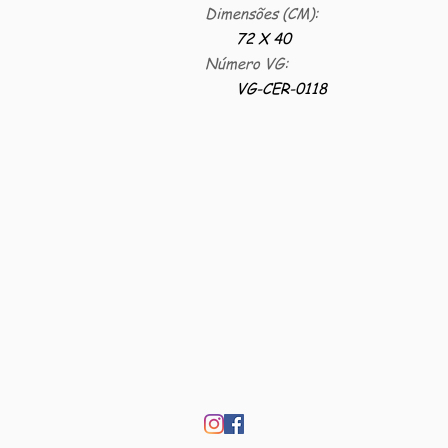
Dimensões (CM):
72 X 40
Número VG:
VG-CER-0118