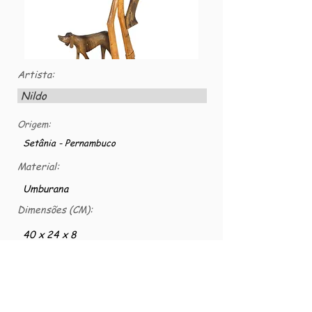
Artista:
Nildo
Origem:
Setânia - Pernambuco
Material:
Umburana
Dimensões (CM):
40 x 24 x 8
Número VG:
VG-MAD-0069
Homem nordestino.