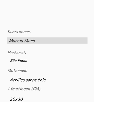
Kunstenaar:
Marcia Moro
Herkomst:
São Paulo
Materiaal:
Acrílico sobre tela
Afmetingen (CM):
30x30
VG nummer:
VG-TELACS-0030
Acrílico sobre tela