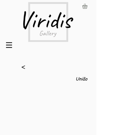
<
União