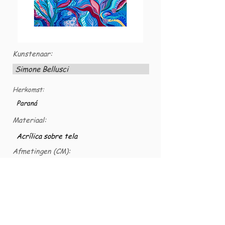
Kunstenaar:
Simone Bellusci
Herkomst:
Paraná
Materiaal:
Acrílica sobre tela
Afmetingen (CM):
80x80
VG nummer:
VG-TELACS-0005
2018