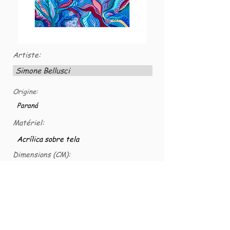
Artiste:
Simone Bellusci
Origine:
Paraná
Matériel:
Acrílica sobre tela
Dimensions (CM):
80x80
Numéro VG:
VG-TELACS-0005
2018