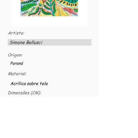
Artista:
Simone Bellusci
Origem:
Paraná
Material:
Acrílica sobre tela
Dimensões (CM):
50x50
Número VG:
VG-TELACS-0006
2012