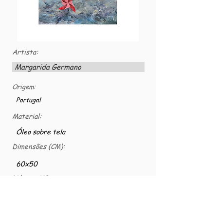
Artista:
Margarida Germano
Origem:
Portugal
Material:
Óleo sobre tela
Dimensões (CM):
60x50
Número VG:
VG-TELACS-0020
Óleo sobre tela