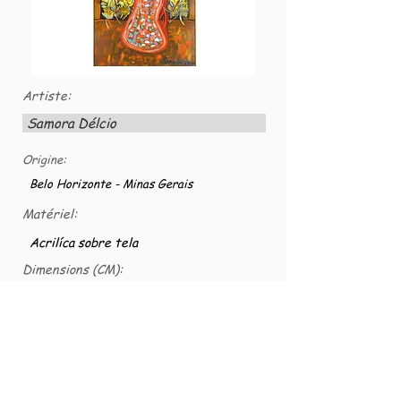
Artiste:
Samora Délcio
Origine:
Belo Horizonte - Minas Gerais
Matériel:
Acrilíca sobre tela
Dimensions (CM):
100 x 50 CM
Numéro VG:
VG-TELAS-0007