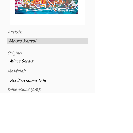
Artiste:
Mauro Kersul
Origine:
Minas Gerais
Matériel:
Acrílica sobre tela
Dimensions (CM):
60x60
Numéro VG:
VG-TELAS-0019
2023