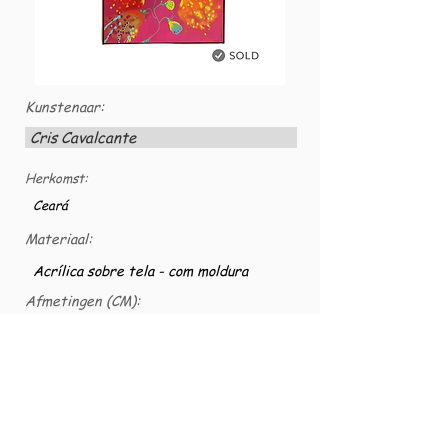
Kunstenaar:
Cris Cavalcante
Herkomst:
Ceará
Materiaal:
Acrílica sobre tela - com moldura
Afmetingen (CM):
120x80
VG nummer:
VG-TELASCS-0026
2019