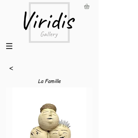
<
La Famille