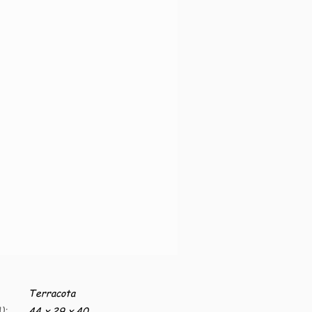
Terracota
):
44 x 29 x 40