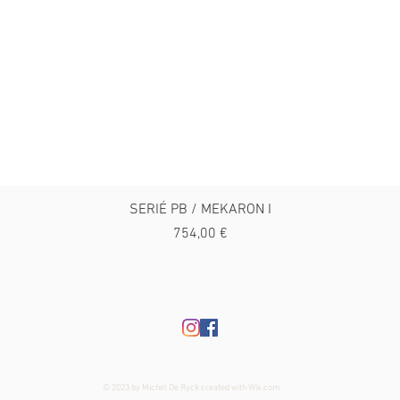
SERIÉ PB / MEKARON I
Preço
754,00 €
© 2023 by Michel De Ryck created with
Wix.com