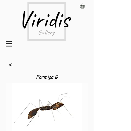
<
Formiga G