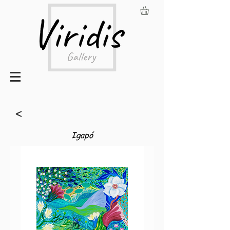
<
Igapó