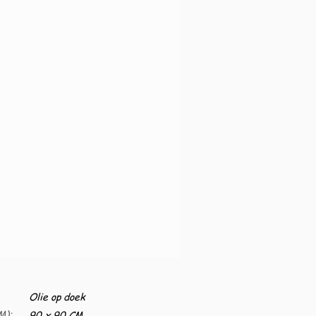
Olie op doek
M):
90 x 90 CM