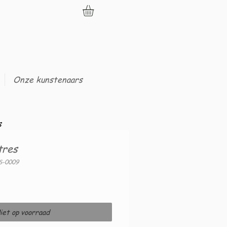
Onze kunstenaars
s
tres
S-0009
iet op voorraad