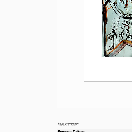
Kunstenaar:
Samora Délcio