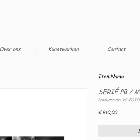
Over ons
Kunstwerken
Contact
ItemName
SERIÉ PB / 
Productcode: VG-FOTO
Prijs
€ 910,00
I