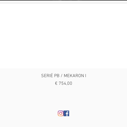
SERIÉ PB / MEKARON I
Prijs
€ 754,00