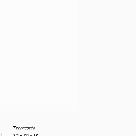
Terracotta
):
37 x 20 x 13