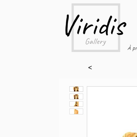
À pr
<