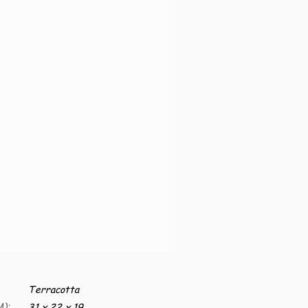
Terracotta
):
31 x 22 x 19