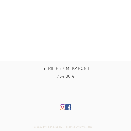
SERIÉ PB / MEKARON I
Prix
754,00 €
© 2023 by Michel De Ryck created with
Wix.com