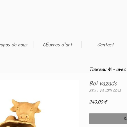
opos de nous
Œuvres d'art
Contact
Taureau M - avec 
Boi vazado
SKU : VG-CER-0042
Prix
240,00 €
R