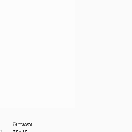
Terracota
):
27 x 17