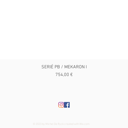
SERIÉ PB / MEKARON I
Preço
754,00 €
© 2023 by Michel De Ryck created with
Wix.com