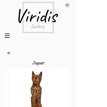
<
Jaguar