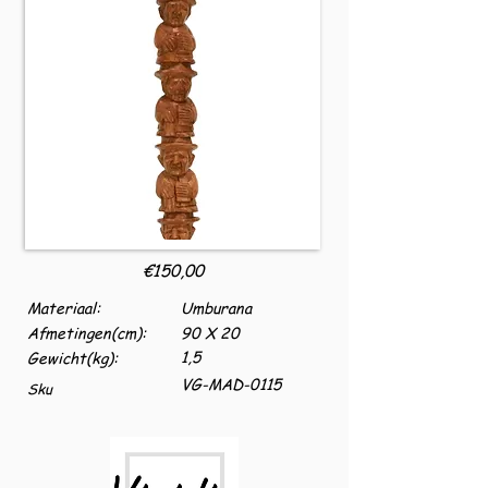
€150,00
Materiaal:
Umburana
Afmetingen(cm):
90 X 20
1,5
Gewicht(kg):
VG-MAD-0115
Sku