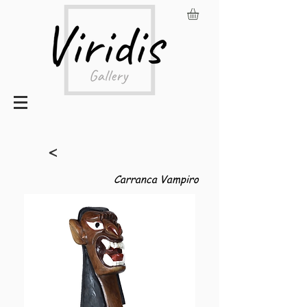
<
Carranca Vampiro