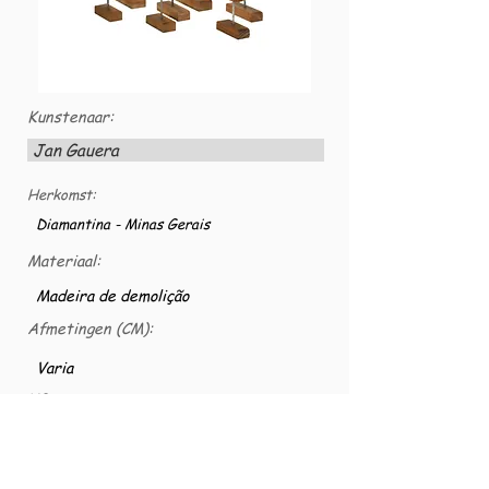
Kunstenaar:
Jan Gauera
Herkomst:
Diamantina - Minas Gerais
Materiaal:
Madeira de demolição
Afmetingen (CM):
Varia
VG nummer:
VG-MAD-0159a1
Peixes esculpidos em madeira de demolição,