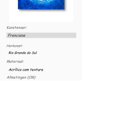
Kunstenaar:
Franciane
Herkomst:
Rio Grande do Sul
Materiaal:
Acrílico com textura
Afmetingen (CM):
70x60
VG nummer:
VG-TELACS-0028
2024