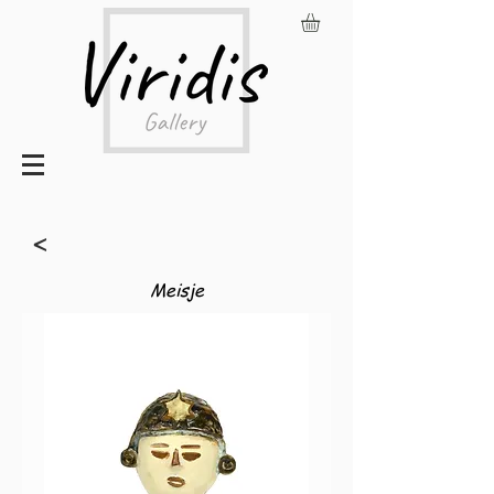
<
Meisje